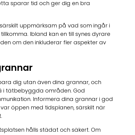
etta sparar tid och ger dig en bra
 särskilt uppmärksam på vad som ingår i
tillkomma. Ibland kan en till synes dyrare
ngden om den inkluderar fler aspekter av
grannar
bara dig utan även dina grannar, och
a på i tätbebyggda områden. God
munikation. Informera dina grannar i god
var öppen med tidsplanen, särskilt när
.
etsplatsen hålls städat och säkert. Om