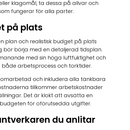
ler klagomål, ta dessa på allvar och
 som fungerar för alla parter.
t på plats
 en plan och realistisk budget på plats
ng bör börja med en detaljerad tidsplan.
utmanande med sin höga luftfuktighet och
ar både arbetsprocess och torktider.
omarbetad och inkludera alla tänkbara
kostnaderna tillkommer arbetskostnader
llningar. Det är klokt att avsätta en
lbudgeten för oförutsedda utgifter.
antverkaren du anlitar