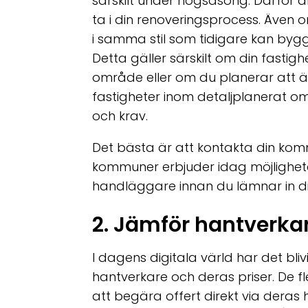
särskilt under högsäsong. Därför ä
ta i din renoveringsprocess. Även
i samma stil som tidigare kan byg
Detta gäller särskilt om din fastighet
område eller om du planerar att ä
fastigheter inom detaljplanerat o
och krav.
Det bästa är att kontakta din k
kommuner erbjuder idag möjlighet
handläggare innan du lämnar in di
2. Jämför hantverkar
I dagens digitala värld har det bliv
hantverkare och deras priser. De f
att begära offert direkt via deras 