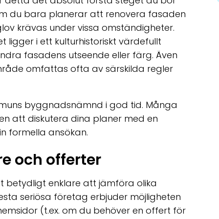
r detta det absolut första steget du bör
 om du bara planerar att renovera fasaden
glov krävas under vissa omständigheter.
 ligger i ett kulturhistoriskt värdefullt
ndra fasadens utseende eller färg. Även
mråde omfattas ofta av särskilda regler
ommuns byggnadsnämnd i god tid. Många
en att diskutera dina planer med en
n formella ansökan.
e och offerter
it betydligt enklare att jämföra olika
lesta seriösa företag erbjuder möjligheten
hemsidor (t.ex. om du behöver en offert för