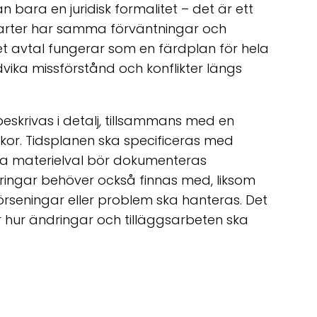
 än bara en juridisk formalitet – det är ett
a parter har samma förväntningar och
ivet avtal fungerar som en färdplan för hela
ndvika missförstånd och konflikter längs
eskrivas i detalj, tillsammans med en
llkor. Tidsplanen ska specificeras med
la materielval bör dokumenteras
kringar behöver också finnas med, liksom
a förseningar eller problem ska hanteras. Det
ar hur ändringar och tilläggsarbeten ska