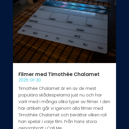
Filmer med Timothée Chalamet
2025-01-30
Timothée Chalamet är en av de mest
populära skådespelarna just nu och har
varit med i många olika typer av filmer. I den
här artikeln går vi igenom alla filmer med
Timothée Chalamet och berättar vilken roll
han spelar i varje film. Från hans stora
genombrott i Call Me...