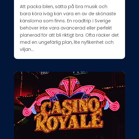
Att packa bilen, sätta på bra musik och
bara köra iväg kan vara en av de skönaste
känslorna som finns. En roadtrip i Sverige
behöver inte vara avancerad eller perfekt
planerad för att bli riktigt bra. Ofta räcker det
med en ungefärlig plan, lite nyfikenhet och
viljan...