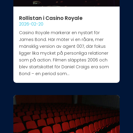
Rollistan i Casino Royale
2026-02-20
Casino Royale markerar en nystart för
James Bond. Här möter vi en råare, mer
mänsklig version av agent 007, där fokus
ligger lika mycket på personliga relationer
som på action. Filmen släpptes 2006 och
blev startskottet för Daniel Craigs era som
Bond – en period som...