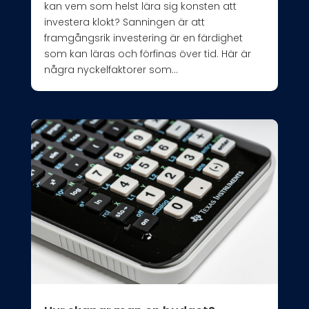
kan vem som helst lära sig konsten att
investera klokt? Sanningen är att
framgångsrik investering är en färdighet
som kan läras och förfinas över tid. Här är
några nyckelfaktorer som...