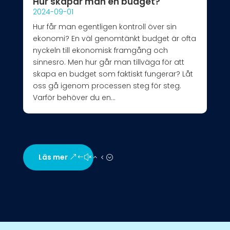
Hur skapar man en budget?
2024-09-01
Hur får man egentligen kontroll över sin
ekonomi? En väl genomtänkt budget är ofta
nyckeln till ekonomisk framgång och
sinnesro. Men hur går man tillväga för att
skapa en budget som faktiskt fungerar? Låt
oss gå igenom processen steg för steg.
Varför behöver du en...
Läs mer