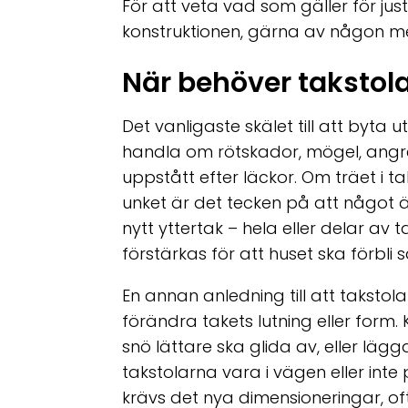
För att veta vad som gäller för jus
konstruktionen, gärna av någon m
När behöver takstola
Det vanligaste skälet till att byta u
handla om rötskador, mögel, angre
uppstått efter läckor. Om träet i ta
unket är det tecken på att något är 
nytt yttertak – hela eller delar av
förstärkas för att huset ska förbli s
En annan anledning till att taksto
förändra takets lutning eller form. 
snö lättare ska glida av, eller lägg
takstolarna vara i vägen eller inte
krävs det nya dimensioneringar, o