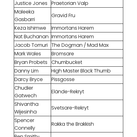
Justice Jones
Praetorian Valp
Maleeka
Gravid Fru
Gasbarri
Keza Ishimwe
Immortans Harem
Nat Buchanan
Immortans Harem
Jacob Tomuri
The Dogman / Mad Max
Mark Wales
Bromsare
Bryan Probets
Chumbucket
Danny Lim
High Master Black Thumb
Darcy Bryce
Pissgosse
Chudier
Elände-Rekryt
Gatwech
Shivantha
Svetsare-Rekryt
Wijesinha
Spencer
Rakka the Brakkish
Connelly
Ben Smith-