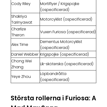
Cody Riley
Mortiflyer / Krigspojke
(ospecificerad)
Shakriya
Motorcyklist (ospecificerad)
Tarinyawat
Charlize
Vuxen Furiosa (ospecificerad)
Theron
Dementus Motorcyklist
Alex Time
(ospecificerad)
Daniel Webber
Krigspojke (ospecificerad)
Chong Wei
Lik-sköterska (ospecificerad)
Zhang
Löpbandråtta
Yeye Zhou
(ospecificerad)
Största rollerna i Furiosa: A