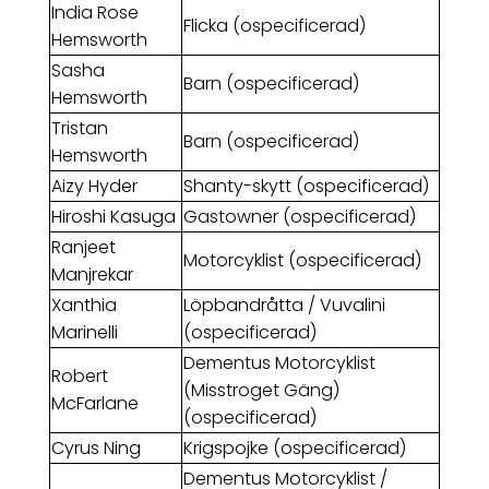
India Rose
Flicka (ospecificerad)
Hemsworth
Sasha
Barn (ospecificerad)
Hemsworth
Tristan
Barn (ospecificerad)
Hemsworth
Aizy Hyder
Shanty-skytt (ospecificerad)
Hiroshi Kasuga
Gastowner (ospecificerad)
Ranjeet
Motorcyklist (ospecificerad)
Manjrekar
Xanthia
Löpbandråtta / Vuvalini
Marinelli
(ospecificerad)
Dementus Motorcyklist
Robert
(Misstroget Gäng)
McFarlane
(ospecificerad)
Cyrus Ning
Krigspojke (ospecificerad)
Dementus Motorcyklist /