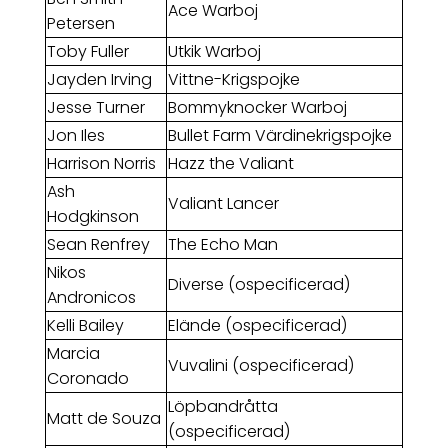
Ace Warboj
Petersen
Toby Fuller
Utkik Warboj
Jayden Irving
Vittne-Krigspojke
Jesse Turner
Bommyknocker Warboj
Jon Iles
Bullet Farm Värdinekrigspojke
Harrison Norris
Hazz the Valiant
Ash
Valiant Lancer
Hodgkinson
Sean Renfrey
The Echo Man
Nikos
Diverse (ospecificerad)
Andronicos
Kelli Bailey
Elände (ospecificerad)
Marcia
Vuvalini (ospecificerad)
Coronado
Löpbandråtta
Matt de Souza
(ospecificerad)