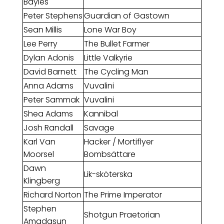
Bayles
Peter Stephens
Guardian of Gastown
Sean Millis
Lone War Boy
Lee Perry
The Bullet Farmer
Dylan Adonis
Little Valkyrie
David Barnett
The Cycling Man
Anna Adams
Vuvalini
Peter Sammak
Vuvalini
Shea Adams
Kannibal
Josh Randall
Savage
Karl Van
Hacker / Mortiflyer
Moorsel
Bombsättare
Dawn
Lik-sköterska
Klingberg
Richard Norton
The Prime Imperator
Stephen
Shotgun Praetorian
Amadasun