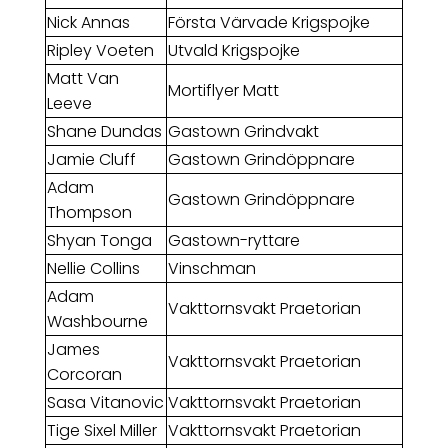
Nick Annas
Första Värvade Krigspojke
Ripley Voeten
Utvald Krigspojke
Matt Van
Mortiflyer Matt
Leeve
Shane Dundas
Gastown Grindvakt
Jamie Cluff
Gastown Grindöppnare
Adam
Gastown Grindöppnare
Thompson
Shyan Tonga
Gastown-ryttare
Nellie Collins
Vinschman
Adam
Vakttornsvakt Praetorian
Washbourne
James
Vakttornsvakt Praetorian
Corcoran
Sasa Vitanovic
Vakttornsvakt Praetorian
Tige Sixel Miller
Vakttornsvakt Praetorian