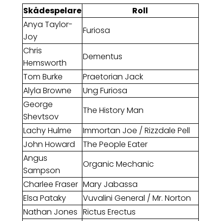
Skådespelare
Roll
Anya Taylor-
Furiosa
Joy
Chris
Dementus
Hemsworth
Tom Burke
Praetorian Jack
Alyla Browne
Ung Furiosa
George
The History Man
Shevtsov
Lachy Hulme
Immortan Joe / Rizzdale Pell
John Howard
The People Eater
Angus
Organic Mechanic
Sampson
Charlee Fraser
Mary Jabassa
Elsa Pataky
Vuvalini General / Mr. Norton
Nathan Jones
Rictus Erectus