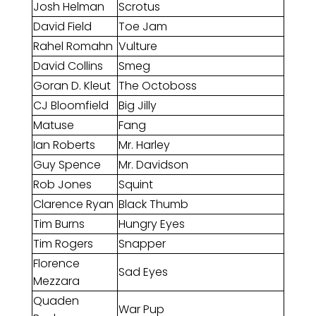
Josh Helman
Scrotus
David Field
Toe Jam
Rahel Romahn
Vulture
David Collins
Smeg
Goran D. Kleut
The Octoboss
CJ Bloomfield
Big Jilly
Matuse
Fang
Ian Roberts
Mr. Harley
Guy Spence
Mr. Davidson
Rob Jones
Squint
Clarence Ryan
Black Thumb
Tim Burns
Hungry Eyes
Tim Rogers
Snapper
Florence
Sad Eyes
Mezzara
Quaden
War Pup