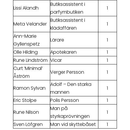
Butiksassistent i
Lissi Alandh
1
parfymbutiken
Butiksassistent i
Meta Velander
1
klädaffären
Ann-Marie
Lärare
1
Gyllenspetz
Olle Hilding
Apotekaren
1
Rune Lindström
Vicar
1
Curt ’Minimal’
Verger Persson
1
Åström
Adolf – Den starka
Ramon Sylvan
1
mannen
Eric Stolpe
Polis Persson
1
Man på
Rune Nilson
1
styrkaprövningen
Sven Löfgren
Man vid skyttebåset
1