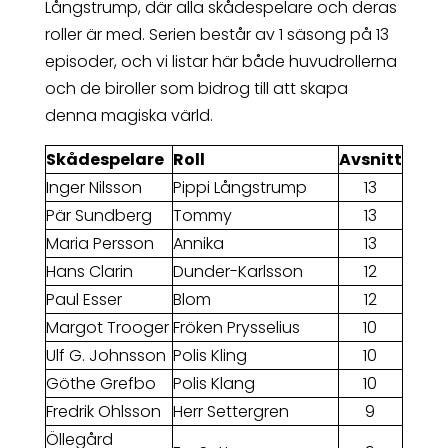
Långstrump, där alla skådespelare och deras
roller är med. Serien består av 1 säsong på 13
episoder, och vi listar här både huvudrollerna
och de biroller som bidrog till att skapa
denna magiska värld.
Skådespelare
Roll
Avsnitt
Inger Nilsson
Pippi Långstrump
13
Pär Sundberg
Tommy
13
Maria Persson
Annika
13
Hans Clarin
Dunder-Karlsson
12
Paul Esser
Blom
12
Margot Trooger
Fröken Prysselius
10
Ulf G. Johnsson
Polis Kling
10
Göthe Grefbo
Polis Klang
10
Fredrik Ohlsson
Herr Settergren
9
Öllegård