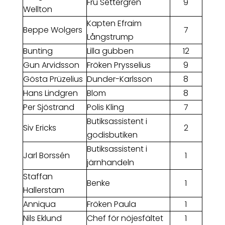
Fru Settergren
9
Wellton
Kapten Efraim
Beppe Wolgers
7
Långstrump
Bunting
Lilla gubben
12
Gun Arvidsson
Fröken Prysselius
9
Gösta Prüzelius
Dunder-Karlsson
8
Hans Lindgren
Blom
8
Per Sjöstrand
Polis Kling
7
Butiksassistent i
Siv Ericks
2
godisbutiken
Butiksassistent i
Jarl Borssén
1
järnhandeln
Staffan
Benke
1
Hallerstam
Anniqua
Fröken Paula
1
Nils Eklund
Chef för nöjesfältet
1